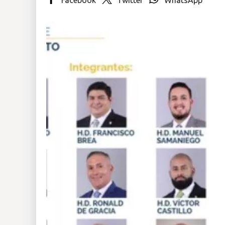
Insólitas
Multimedia
Impreso