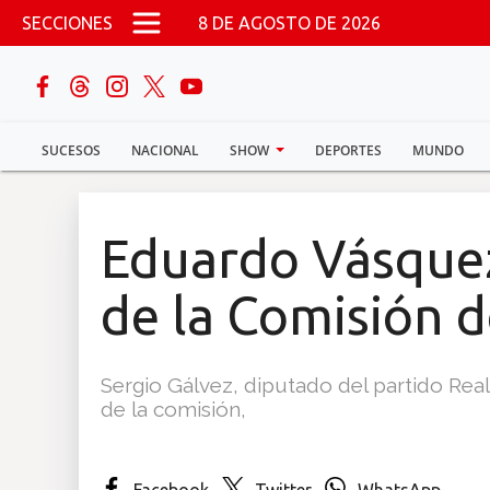
Pasar al contenido principal
SECCIONES
8 DE AGOSTO DE 2026
buscar
SUCESOS
NACIONAL
SHOW
DEPORTES
MUNDO
Sucesos
Nacional
Eduardo Vásque
Política
de la Comisión 
Show
Sergio Gálvez, diputado del partido Re
Deportes
de la comisión,
Mundo
Facebook
Twitter
WhatsApp