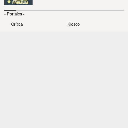
- Portales -
Crítica
Kiosco
Panamá América
Cine
Día a Día
Clasiguía
Mujer
Prémiate
Recetas
Impresora Pacífico
- Redes sociales -
Noticias
Whatsappcri
Videos
Galerías
Todos los derechos reservados Editora Panamá América
S.A. - Ciudad de Panamá - Panamá 2026.
Prohibida su reproducción total o parcial, sin autorización