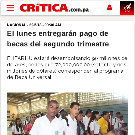
Pasar al contenido principal
NACIONAL - 22/6/18 - 09:30 AM
buscar
El lunes entregarán pago de
becas del segundo trimestre
SUCESOS
El IFARHU estará desembolsando 90 millones de
NACIONAL
dólares, de los que 72,000,000.00 (setenta y dos
millones de dólares) corresponden al programa
de Beca Universal.
POLÍTICA
SHOW
DEPORTES
MUNDO