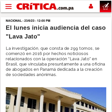
Pasar al contenido principal
NACIONAL - 23/6/23 - 12:00 PM
buscar
El lunes inicia audiencia del caso
"Lava Jato"
SUCESOS
La investigación, que consta de 299 tomos, se
NACIONAL
comenzó en 2016 por hechos noticiosos
relacionados con la operación “Lava Jato” en
Brasil, que vinculaba presuntamente a una oficina
POLÍTICA
de abogados en Panamá dedicada a la creación
de sociedades anónimas.
SHOW
DEPORTES
MUNDO