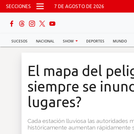
Pasar al contenido principal
SECCIONES
7 DE AGOSTO DE 2026
buscar
SUCESOS
NACIONAL
SHOW
DEPORTES
MUNDO
Sucesos
Nacional
El mapa del peli
Política
siempre se inun
Show
lugares?
Deportes
Cada estación lluviosa las autoridades 
históricamente aumentan rápidamente s
Mundo