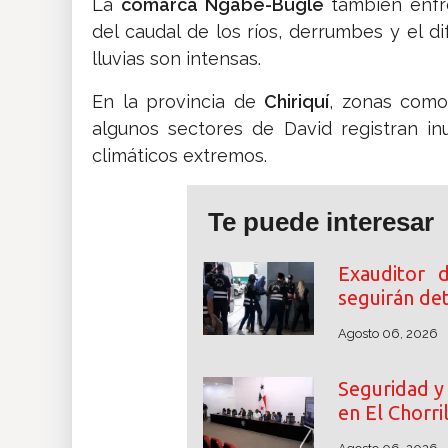
La
comarca Ngäbe-Buglé
también enfr
del caudal de los ríos, derrumbes y el 
lluvias son intensas.
En la provincia de
Chiriquí
, zonas como
algunos sectores de David registran i
climáticos extremos.
Te puede interesar
Exauditor 
seguirán de
Agosto 06, 2026
Seguridad y 
en El Chorri