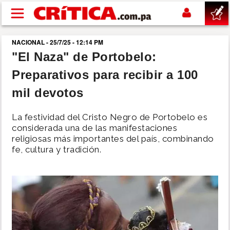
Pasar al contenido principal
NACIONAL - 25/7/25 - 12:14 PM
buscar
"El Naza" de Portobelo:
Preparativos para recibir a 100
SUCESOS
mil devotos
NACIONAL
La festividad del Cristo Negro de Portobelo es
considerada una de las manifestaciones
POLÍTICA
religiosas más importantes del país, combinando
fe, cultura y tradición.
SHOW
DEPORTES
MUNDO