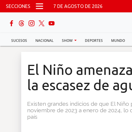
Pasar al contenido principal
SECCIONES
7 DE AGOSTO DE 2026
buscar
SUCESOS
NACIONAL
SHOW
DEPORTES
MUNDO
Sucesos
Nacional
El Niño amenaza
Política
la escasez de ag
Show
Existen grandes indicios de que El Niño 
Deportes
noviembre de 2023 a enero de 2024, lo q
país
Mundo