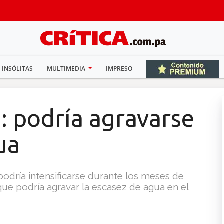
INSÓLITAS
MULTIMEDIA
IMPRESO
: podría agravarse
ua
podría intensificarse durante los meses de
ue podría agravar la escasez de agua en el