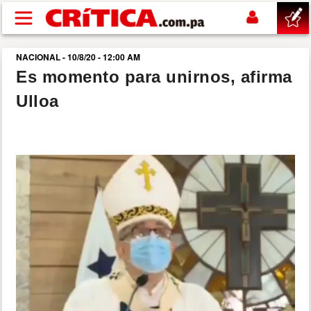
Pasar al contenido principal
NACIONAL - 10/8/20 - 12:00 AM
buscar
Es momento para unirnos, afirma
Ulloa
SUCESOS
NACIONAL
POLÍTICA
SHOW
DEPORTES
MUNDO