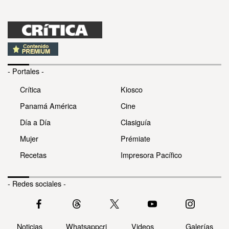
- Portales -
Crítica
Kiosco
Panamá América
Cine
Día a Día
Clasiguía
Mujer
Prémiate
Recetas
Impresora Pacífico
- Redes sociales -
Noticias
Whatsappcri
Videos
Galerías