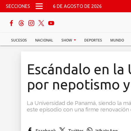
Pasar al contenido principal
SECCIONES
6 DE AGOSTO DE 2026
buscar
SUCESOS
NACIONAL
SHOW
DEPORTES
MUNDO
Sucesos
Nacional
Escándalo en la
Política
por nepotismo y
Show
La Universidad de Panamá, siendo la más
Deportes
este episodio con una firme renovación d
Mundo
Facebook
Twitter
WhatsApp