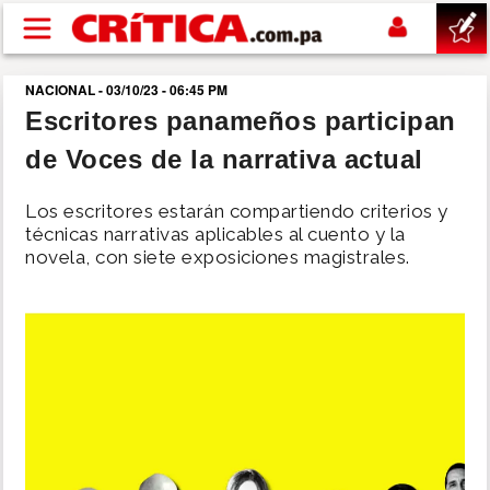
Pasar al contenido principal
NACIONAL - 03/10/23 - 06:45 PM
buscar
Escritores panameños participan
de Voces de la narrativa actual
SUCESOS
Los escritores estarán compartiendo criterios y
NACIONAL
técnicas narrativas aplicables al cuento y la
novela, con siete exposiciones magistrales.
POLÍTICA
SHOW
DEPORTES
MUNDO