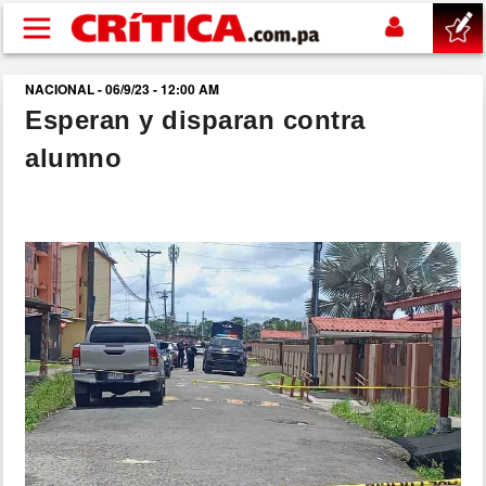
Pasar al contenido principal
NACIONAL - 06/9/23 - 12:00 AM
buscar
Esperan y disparan contra
alumno
SUCESOS
NACIONAL
POLÍTICA
SHOW
DEPORTES
MUNDO