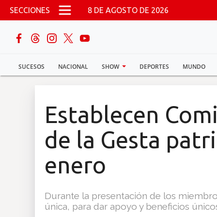
Pasar al contenido principal
SECCIONES
8 DE AGOSTO DE 2026
buscar
SUCESOS
NACIONAL
SHOW
DEPORTES
MUNDO
Sucesos
Nacional
Establecen Comi
Política
de la Gesta patri
Show
enero
Deportes
Durante la presentación de los miembros
única, para dar apoyo y beneficios únicos
Mundo