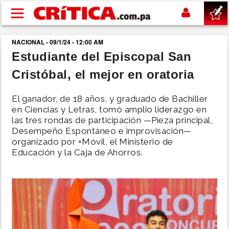
Pasar al contenido principal
NACIONAL - 09/1/24 - 12:00 AM
buscar
Estudiante del Episcopal San
Cristóbal, el mejor en oratoria
SUCESOS
El ganador, de 18 años, y graduado de Bachiller
NACIONAL
en Ciencias y Letras, tomó amplio liderazgo en
las tres rondas de participación —Pieza principal,
Desempeño Espontáneo e improvisación—
POLÍTICA
organizado por +Móvil, el Ministerio de
Educación y la Caja de Ahorros.
SHOW
DEPORTES
MUNDO