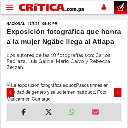
Pasar al contenido principal
NACIONAL - 13/8/24 - 05:30 PM
buscar
Exposición fotográfica que honra
a la mujer Ngäbe llega al Atlapa
SUCESOS
Los autores de las 18 fotografías son: Carlos
NACIONAL
Pedraza, Luis García, Mario Calvo y Rebecca
Zerzan.
POLÍTICA
SHOW
Previous
Next
DEPORTES
MUNDO