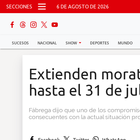
Pasar al contenido principal
SECCIONES
6 DE AGOSTO DE 2026
buscar
SUCESOS
NACIONAL
SHOW
DEPORTES
MUNDO
Sucesos
Nacional
Extienden morat
Política
hasta el 31 de ju
Show
Fábrega dijo que uno de los compromisos
Deportes
consecuentes con la actual situación p
Mundo
Facebook
Twitter
WhatsApp