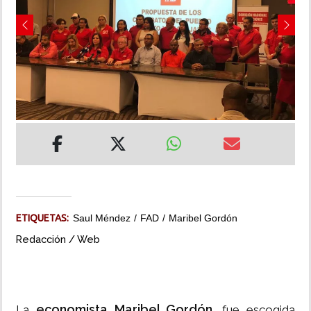
INSÓLITAS
Previous
Next
MULTIMEDIA
IMPRESO
ETIQUETAS:
Saul Méndez
FAD
Maribel Gordón
Redacción / Web
economista Maribel Gordón
La
, fue escogida