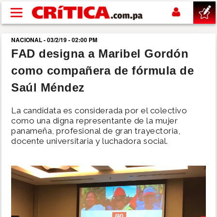
Pasar al contenido principal
NACIONAL - 03/2/19 - 02:00 PM
buscar
FAD designa a Maribel Gordón
como compañera de fórmula de
SUCESOS
Saúl Méndez
NACIONAL
La candidata es considerada por el colectivo
como una digna representante de la mujer
POLÍTICA
panameña, profesional de gran trayectoria,
docente universitaria y luchadora social.
SHOW
DEPORTES
MUNDO