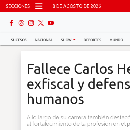
Pasar al contenido principal
SECCIONES
8 DE AGOSTO DE 2026
buscar
SUCESOS
NACIONAL
SHOW
DEPORTES
MUNDO
Sucesos
Nacional
Fallece Carlos H
Política
exfiscal y defen
Show
humanos
Deportes
A lo largo de su carrera también destacó
al fortalecimiento de la profesión en el p
Mundo