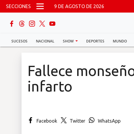
Pasar al contenido principal
SECCIONES
9 DE AGOSTO DE 2026
buscar
SUCESOS
NACIONAL
SHOW
DEPORTES
MUNDO
Sucesos
Nacional
Fallece monseño
Política
infarto
Show
Deportes
Facebook
Twitter
WhatsApp
Mundo