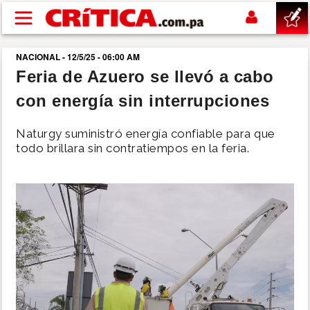
Pasar al contenido principal
NACIONAL - 12/5/25 - 06:00 AM
buscar
Feria de Azuero se llevó a cabo
con energía sin interrupciones
SUCESOS
Naturgy suministró energía confiable para que
NACIONAL
todo brillara sin contratiempos en la feria.
POLÍTICA
SHOW
DEPORTES
MUNDO