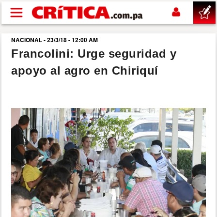
Pasar al contenido principal
NACIONAL - 23/3/18 - 12:00 AM
buscar
Francolini: Urge seguridad y
apoyo al agro en Chiriquí
SUCESOS
NACIONAL
POLÍTICA
SHOW
DEPORTES
MUNDO