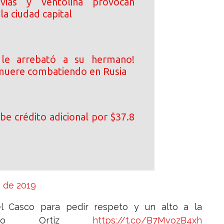
uvias y ventolina provocan
la ciudad capital
 le arrebató a su hermano!
uere combatiendo en Rusia
be crédito adicional por $37.8
o de 2019
 Casco para pedir respeto y un alto a la
Landro Ortiz
https://t.co/B7MvozB4xh