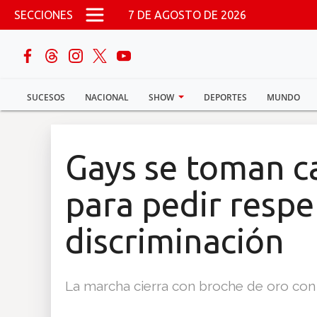
Pasar al contenido principal
SECCIONES
7 DE AGOSTO DE 2026
buscar
SUCESOS
NACIONAL
SHOW
DEPORTES
MUNDO
Sucesos
Nacional
Gays se toman ca
Política
para pedir respet
Show
discriminación
Deportes
La marcha cierra con broche de oro con u
Mundo