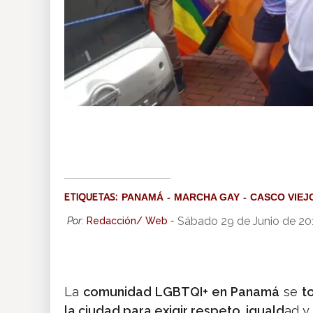
ETIQUETAS:
PANAMÁ
MARCHA GAY
CASCO VIEJ
Sábado 29 de Junio de 20
Por:
Redacción/ Web
-
La
comunidad LGBTQI+ en Panamá
se
t
la ciudad para exigir respeto, iguald
ad y