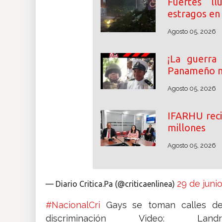
Fuertes ll
estragos en 
Agosto 05, 2026
¡La guerra
Panameño m
Agosto 05, 2026
IFARHU reci
millones
Agosto 05, 2026
29 de juni
— Diario Critica.Pa (@criticaenlinea)
#NacionalCri
Gays se toman calles del
discriminación Video: 