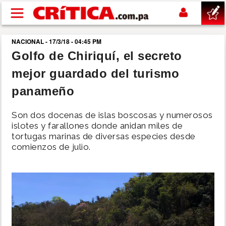
Pasar al contenido principal
NACIONAL - 17/3/18 - 04:45 PM
buscar
Golfo de Chiriquí, el secreto
mejor guardado del turismo
SUCESOS
panameño
NACIONAL
Son dos docenas de islas boscosas y numerosos
islotes y farallones donde anidan miles de
POLÍTICA
tortugas marinas de diversas especies desde
comienzos de julio.
SHOW
DEPORTES
MUNDO