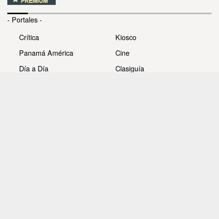
- Portales -
Crítica
Kiosco
Panamá América
Cine
Día a Día
Clasiguía
Mujer
Prémiate
Recetas
Impresora Pacífico
- Redes sociales -
Noticias
Whatsappcri
Videos
Galerías
Todos los derechos reservados Editora Panamá América
S.A. - Ciudad de Panamá - Panamá 2026.
Prohibida su reproducción total o parcial, sin autorización