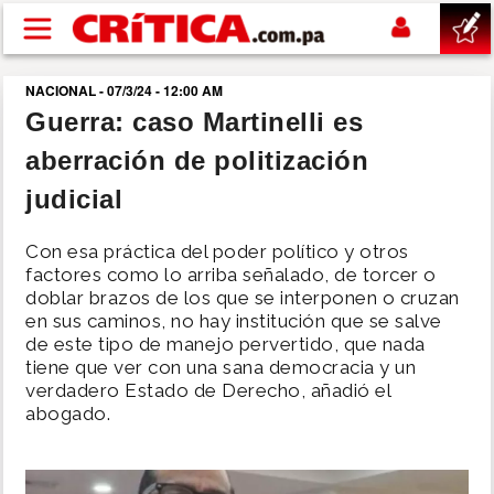
Pasar al contenido principal
NACIONAL - 07/3/24 - 12:00 AM
buscar
Guerra: caso Martinelli es
aberración de politización
SUCESOS
judicial
NACIONAL
Con esa práctica del poder político y otros
factores como lo arriba señalado, de torcer o
POLÍTICA
doblar brazos de los que se interponen o cruzan
en sus caminos, no hay institución que se salve
de este tipo de manejo pervertido, que nada
SHOW
tiene que ver con una sana democracia y un
verdadero Estado de Derecho, añadió el
DEPORTES
abogado.
MUNDO