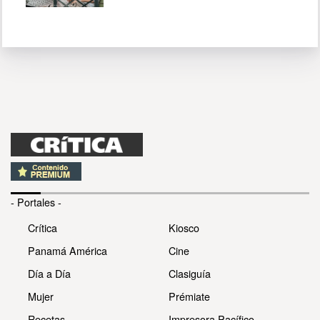
- Portales -
Crítica
Kiosco
Panamá América
Cine
Día a Día
Clasiguía
Mujer
Prémiate
Recetas
Impresora Pacífico