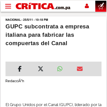
Pasar al contenido principal
NACIONAL - 25/5/11 - 10:18 PM
buscar
GUPC subcontrata a empresa
italiana para fabricar las
SUCESOS
compuertas del Canal
NACIONAL
POLÍTICA
SHOW
RedacciÃ³n
DEPORTES
MUNDO
El Grupo Unidos por el Canal (GUPC), liderado por la