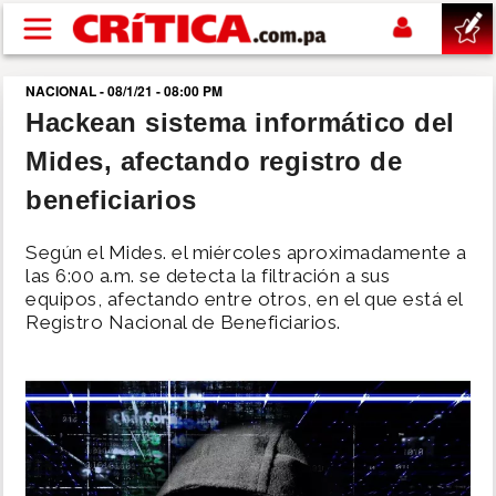
Pasar al contenido principal
NACIONAL - 08/1/21 - 08:00 PM
buscar
Hackean sistema informático del
Mides, afectando registro de
SUCESOS
beneficiarios
NACIONAL
Según el Mides. el miércoles aproximadamente a
las 6:00 a.m. se detecta la filtración a sus
POLÍTICA
equipos, afectando entre otros, en el que está el
Registro Nacional de Beneficiarios.
SHOW
DEPORTES
MUNDO