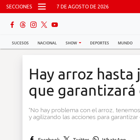
Pasar al contenido principal
SECCIONES
7 DE AGOSTO DE 2026
buscar
SUCESOS
NACIONAL
SHOW
DEPORTES
MUNDO
Sucesos
Nacional
Hay arroz hasta 
Política
que garantizará
Show
“No hay problema con el arroz, tenemo
Deportes
y agilizando las acciones para garantizar 
Mundo
Facebook
Twitter
WhatsApp