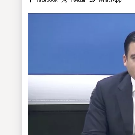
Insólitas
Multimedia
Impreso