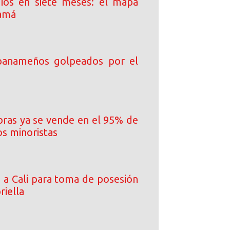
ios en siete meses: el mapa
namá
 panameños golpeados por el
ibras ya se vende en el 95% de
os minoristas
a a Cali para toma de posesión
riella