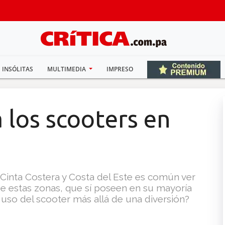
INSÓLITAS
MULTIMEDIA
IMPRESO
 los scooters en
inta Costera y Costa del Este es común ver
de estas zonas, que sí poseen en su mayoría
l uso del scooter más allá de una diversión?