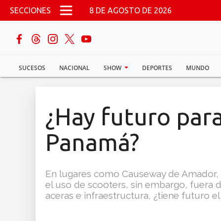
Pasar al contenido principal
SECCIONES
8 DE AGOSTO DE 2026
buscar
SUCESOS
NACIONAL
SHOW
DEPORTES
MUNDO
Sucesos
Nacional
¿Hay futuro para
Política
Panamá?
Show
En lugares como Causeway de Amador, C
Deportes
el uso de scooters, sin embargo, fuera 
aceras e infraestructura, ¿tiene futuro e
Mundo