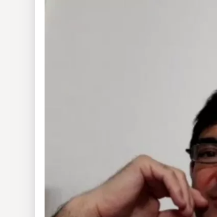
Insólitas
Multimedia
Impreso