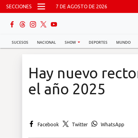
Pasar al contenido principal
SECCIONES
7 DE AGOSTO DE 2026
buscar
SUCESOS
NACIONAL
SHOW
DEPORTES
MUNDO
Sucesos
Nacional
Hay nuevo recto
Política
el año 2025
Show
Deportes
Facebook
Twitter
WhatsApp
Mundo