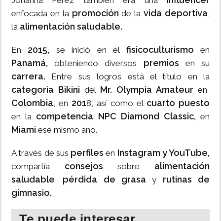
Johanna Pérez también era una
promoción
vida deportiva
enfocada en la
de la
,
alimentación saludable.
la
2015,
fisicoculturismo
En
se inició en el
en
Panamá,
premios
obteniendo diversos
en su
carrera.
Entre sus logros está el título en la
categoría Bikini
Mr. Olympia Amateur
del
en
Colombia
201
cuarto puesto
, en
8, así como el
competencia NPC Diamond Classic,
en la
en
Miami
ese mismo año.
perfiles
Instagram y YouTube,
A través de sus
en
consejos
alimentación
compartía
sobre
saludable
pérdida de grasa
rutinas de
,
y
gimnasio.
Te puede interesar