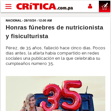
Pasar al contenido principal
NACIONAL - 28/10/24 - 12:00 AM
buscar
Honras fúnebres de nutricionista
y fisiculturista
SUCESOS
Pérez, de 35 años, falleció hace cinco días. Pocos
NACIONAL
días antes, la atleta había compartido en redes
sociales una publicación en la que celebraba su
cumpleaños número 35.
POLÍTICA
SHOW
DEPORTES
MUNDO