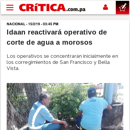
Pasar al contenido principal
NACIONAL - 15/2/19 - 03:45 PM
buscar
Idaan reactivará operativo de
corte de agua a morosos
SUCESOS
Los operativos se concentrarán inicialmente en
NACIONAL
los corregimientos de San Francisco y Bella
Vista.
POLÍTICA
SHOW
DEPORTES
MUNDO