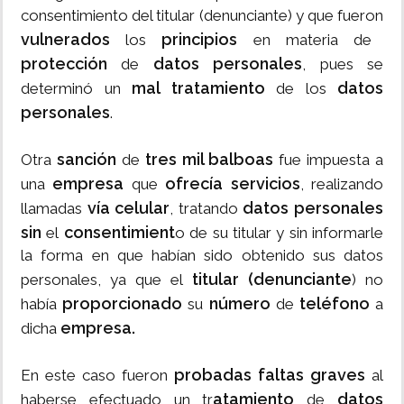
consentimiento del titular (denunciante) y que fueron
vulnerados
principios
los
en materia de
protección
datos personales
de
, pues se
mal tratamiento
datos
determinó un
de los
personales
.
sanción
tres mil balboas
Otra
de
fue impuesta a
empresa
ofrecía servicios
una
que
, realizando
vía celular
datos personales
llamadas
, tratando
sin
consentimient
el
o de su titular y sin informarle
la forma en que habían sido obtenido sus datos
titular (denunciante
personales, ya que el
) no
proporcionado
número
teléfono
había
su
de
a
empresa.
dicha
probadas faltas graves
En este caso fueron
al
atamiento
datos
haberse efectuado un tr
de