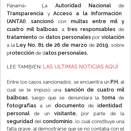
Autoridad Nacional
Panamá- La
de
Transparencia
Acceso a la Información
y
(ANTAI)
sancionó
multas entre mil y
,
con
cuatro mil balboas
tres responsables
, a
de
tratamiento
datos
personales
violación
de
por
Ley No. 81 de 26 de marzo
2019
a la
de
, sobre
rotección
atos personales.
p
de d
LAS ULTIMAS NOTICIAS AQUÍ
LEE TAMBIÉN:
P.H.
Entre los casos sancionados, se encuentra un
al
sanción de cuatro mil
cual se le impuso una
balboas
toma
, luego que se denunciara la
de
fotografías
documento
identidad
a un
de
personal
visitante,
de un
por parte de la
seguridad
condominio
del
, lo cual constituye una
falta grave, al demostrarse que se no contaba con el