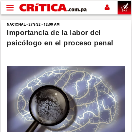
Pasar al contenido principal
NACIONAL - 27/9/22 - 12:00 AM
buscar
Importancia de la labor del
psicólogo en el proceso penal
SUCESOS
NACIONAL
POLÍTICA
SHOW
DEPORTES
MUNDO