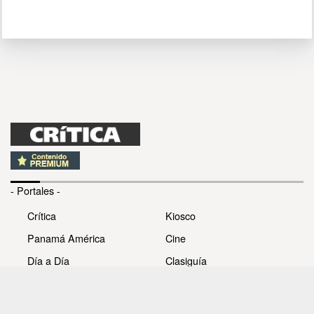
- Portales -
Crítica
Kiosco
Panamá América
Cine
Día a Día
Clasiguía
Mujer
Prémiate
Recetas
Impresora Pacífico