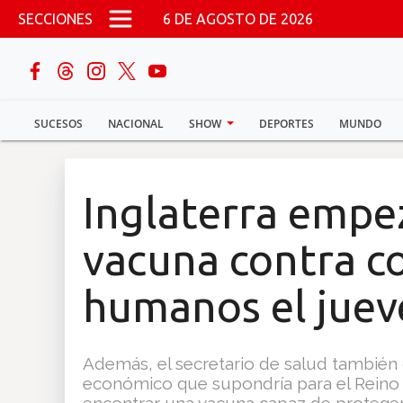
Pasar al contenido principal
SECCIONES
6 DE AGOSTO DE 2026
buscar
SUCESOS
NACIONAL
SHOW
DEPORTES
MUNDO
Sucesos
Nacional
Inglaterra empe
Política
vacuna contra c
Show
humanos el juev
Deportes
Además, el secretario de salud también 
económico que supondría para el Reino U
Mundo
encontrar una vacuna capaz de proteger