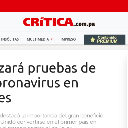
INSÓLITAS
MULTIMEDIA
IMPRESO
zará pruebas de
oronavirus en
es
destacó la importancia del gran beneficio
nido convertirse en el primer país en
 al mundo contra el covid-19.