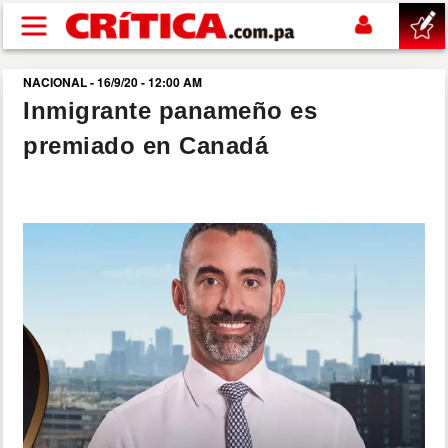
Pasar al contenido principal
NACIONAL - 16/9/20 - 12:00 AM
buscar
Inmigrante panameño es
premiado en Canadá
SUCESOS
NACIONAL
POLÍTICA
SHOW
DEPORTES
MUNDO