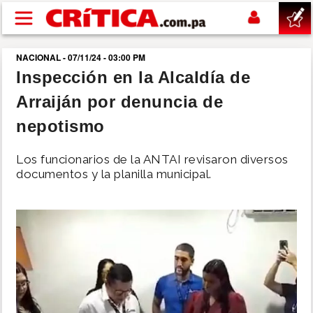
Pasar al contenido principal
NACIONAL - 07/11/24 - 03:00 PM
buscar
Inspección en la Alcaldía de
Arraiján por denuncia de
SUCESOS
nepotismo
NACIONAL
Los funcionarios de la ANTAI revisaron diversos
documentos y la planilla municipal.
POLÍTICA
SHOW
DEPORTES
MUNDO