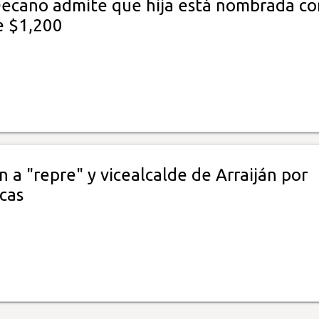
Decano admite que hija está nombrada co
e $1,200
 a "repre" y vicealcalde de Arraiján por
icas