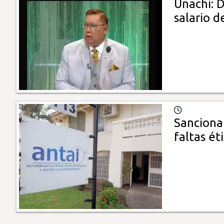
Unachi: 
salario d
Sancionan
faltas ét