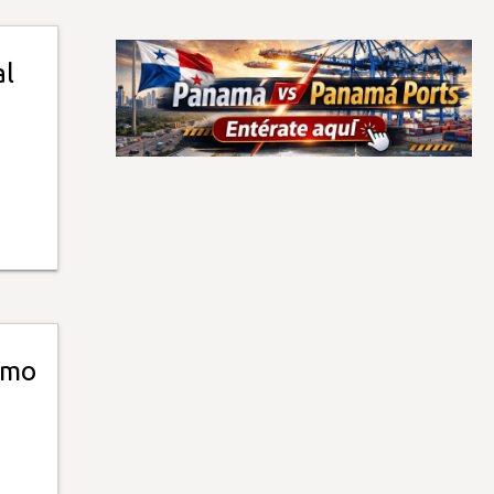
al
smo