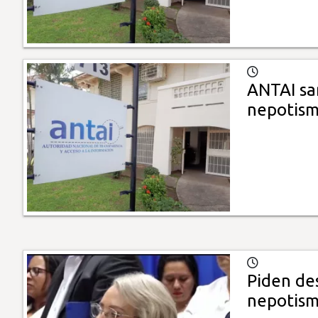
ANTAI san
nepotis
Piden des
nepotis