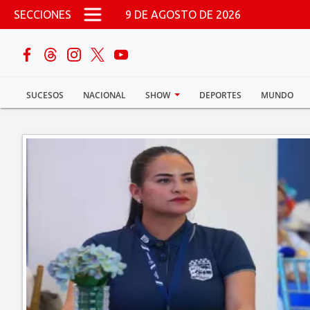
Pasar al contenido principal
SECCIONES
9 DE AGOSTO DE 2026
buscar
SUCESOS
NACIONAL
SHOW
DEPORTES
MUNDO
Sucesos
Nacional
Política
Show
Deportes
Mundo