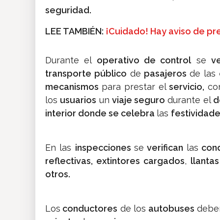
seguridad.
LEE TAMBIÉN:
¡Cuidado! Hay aviso de pr
Durante el
operativo de control
se
ve
transporte público
de
pasajeros
de las
mecanismos
para prestar el
servicio,
con
los
usuarios
un
viaje seguro
durante el
d
interior donde se celebra
las
festividad
En las
inspecciones
se
verifican
las
cond
reflectivas, extintores cargados
,
llanta
otros.
Los
conductores
de los
autobuses
deb