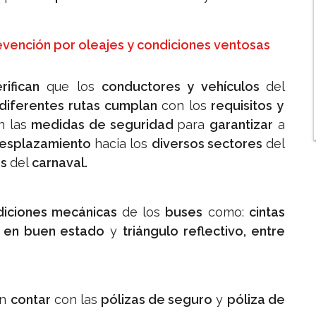
evención por oleajes y condiciones ventosas
rifican
que los
conductores y vehículos
del
diferentes rutas cumplan
con los
requisitos y
 las
medidas de seguridad
para
garantizar
a
esplazamiento
hacia los
diversos sectores
del
es
del
carnaval.
iciones mecánicas
de los
buses
como:
cintas
s en buen estado
y
triángulo reflectivo, entre
en
contar
con las
pólizas de seguro
y
póliza de