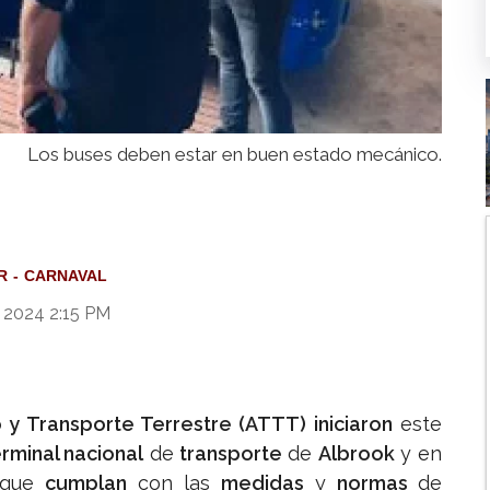
Los buses deben estar en buen estado mecánico.
R
CARNAVAL
 2024 2:15 PM
 y Transporte Terrestre (ATTT) iniciaron
este
erminal nacional
de
transporte
de
Albrook
y en
e que
cumplan
con las
medidas
y
normas
de