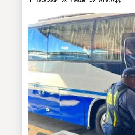
Insólitas
Multimedia
Impreso