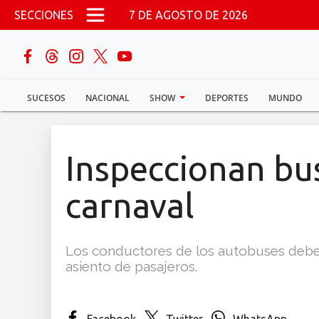
Pasar al contenido principal
SECCIONES
7 DE AGOSTO DE 2026
buscar
SUCESOS
NACIONAL
SHOW
DEPORTES
MUNDO
Sucesos
Nacional
Inspeccionan bus
Política
carnaval
Show
Los conductores de los autobuses deben
Deportes
asiento de pasajeros.
Mundo
Facebook
Twitter
WhatsApp