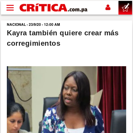
Pasar al contenido principal
NACIONAL - 23/9/20 - 12:00 AM
buscar
Kayra también quiere crear más
corregimientos
SUCESOS
NACIONAL
POLÍTICA
SHOW
DEPORTES
MUNDO