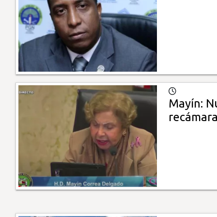
Mayín: N
recámar