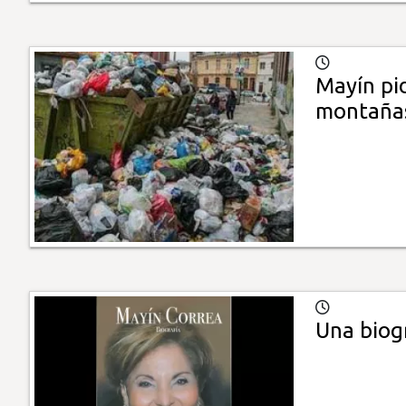
Mayín pi
montañas
Una biog