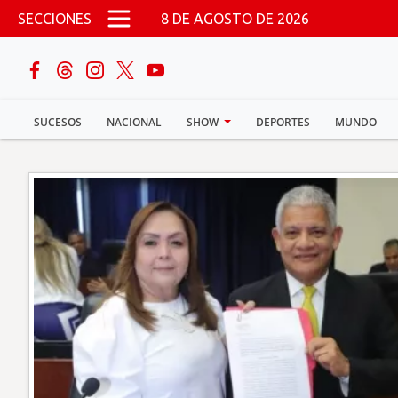
Pasar al contenido principal
SECCIONES
8 DE AGOSTO DE 2026
buscar
SUCESOS
NACIONAL
SHOW
DEPORTES
MUNDO
Sucesos
Nacional
Política
Show
Deportes
Mundo