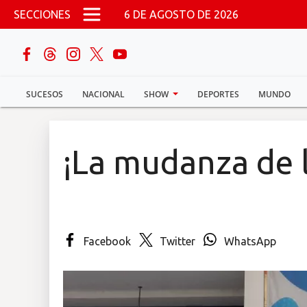
Pasar al contenido principal
SECCIONES
6 DE AGOSTO DE 2026
buscar
SUCESOS
NACIONAL
SHOW
DEPORTES
MUNDO
Sucesos
Nacional
¡La mudanza de 
Política
Show
Facebook
Twitter
WhatsApp
Deportes
Mundo