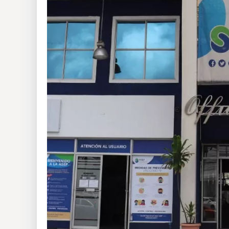
Insólitas
Multimedia
Impreso