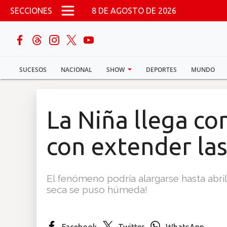
Pasar al contenido principal
SECCIONES
8 DE AGOSTO DE 2026
buscar
SUCESOS
NACIONAL
SHOW
DEPORTES
MUNDO
Sucesos
Nacional
La Niña llega c
Política
con extender las
Show
El fenómeno podría alargarse hasta abril,
Deportes
seca se puso húmeda!
Mundo
Facebook
Twitter
WhatsApp