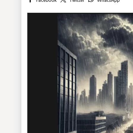
Insólitas
Multimedia
Impreso