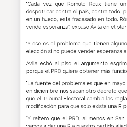
"Cada vez que Rómulo Roux tiene un 
despotricar contra el país, contra todo, 
en un hueco, está fracasado en todo. 
vende esperanza", expuso Ávila en el pleno
"Y ese es el problema que tienen alguno
elección si no puede vender esperanza al
Ávila echó al piso el argumento esgri
porque el PRD quiere obtener más funcion
"La fuente del problema es que en mayo t
en diciembre nos sacan otro decreto que h
que el Tribunal Electoral cambia las regl
modificación para que solo exista una R por
"Y reitero que el PRD, al menos en San 
vamos a dar una R a nuestro partido aliado