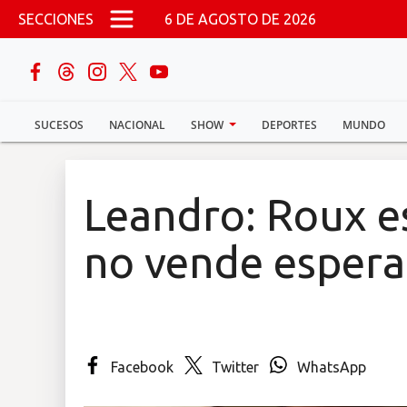
Pasar al contenido principal
SECCIONES
6 DE AGOSTO DE 2026
buscar
SUCESOS
NACIONAL
SHOW
DEPORTES
MUNDO
Sucesos
Nacional
Leandro: Roux e
Política
no vende esper
Show
Deportes
Facebook
Twitter
WhatsApp
Mundo