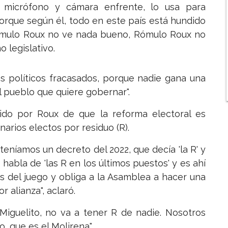
micrófono y cámara enfrente, lo usa para
porque según él, todo en este país está hundido
Rómulo Roux no ve nada bueno, Rómulo Roux no
 legislativo.
s políticos fracasados, porque nadie gana una
 pueblo que quiere gobernar".
mido por Roux de que la reforma electoral es
arios electos por residuo (R).
eníamos un decreto del 2022, que decía 'la R' y
abla de 'las R en los últimos puestos' y es ahí
as del juego y obliga a la Asamblea a hacer una
 alianza", aclaró.
Miguelito, no va a tener R de nadie. Nosotros
, que es el Molirena".