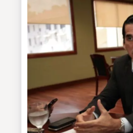
Insólitas
Multimedia
Impreso