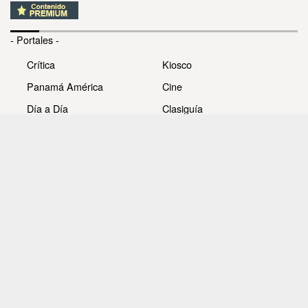
- Portales -
Crítica
Kiosco
Panamá América
Cine
Día a Día
Clasiguía
Mujer
Prémiate
Recetas
Impresora Pacífico
- Redes sociales -
Noticias
Whatsappcri
Videos
Galerías
Todos los derechos reservados Editora Panamá América
S.A. - Ciudad de Panamá - Panamá 2026.