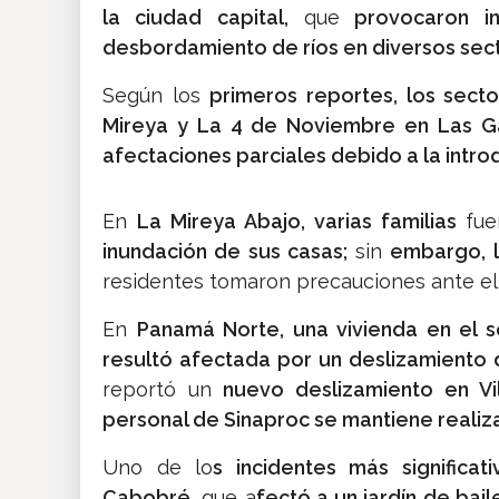
la ciudad capital,
que
provocaron inu
desbordamiento de ríos en diversos sec
Según los
primeros reportes, los sect
Mireya y La 4 de Noviembre en Las Gar
afectaciones parciales debido a la intr
En
La Mireya Abajo, varias familias
fue
inundación de sus casas;
sin
embargo, l
residentes tomaron precauciones ante el
En
Panamá Norte, una vivienda en el 
resultó afectada por un deslizamiento d
reportó un
nuevo deslizamiento en Vil
personal de Sinaproc se mantiene reali
Uno de lo
s incidentes más significa
Cabobré,
que a
fectó a un jardín de bai