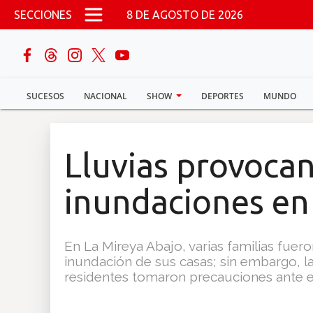
Pasar al contenido principal
SECCIONES
8 DE AGOSTO DE 2026
buscar
SUCESOS
NACIONAL
SHOW
DEPORTES
MUNDO
Sucesos
Nacional
Lluvias provoca
Política
inundaciones en 
Show
En La Mireya Abajo, varias familias fue
Deportes
inundación de sus casas; sin embargo, l
residentes tomaron precauciones ante e
Mundo