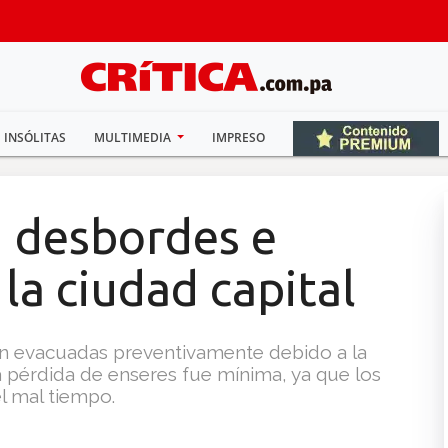
INSÓLITAS
MULTIMEDIA
IMPRESO
n desbordes e
la ciudad capital
ron evacuadas preventivamente debido a la
a pérdida de enseres fue mínima, ya que los
l mal tiempo.