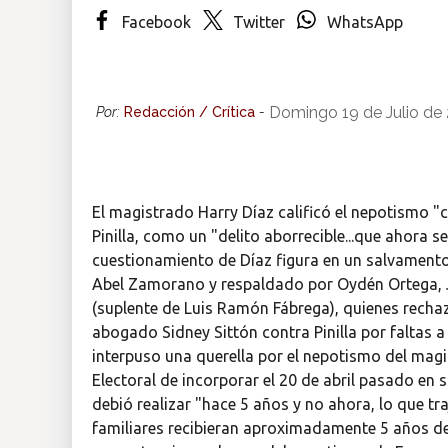
Facebook
Twitter
WhatsApp
Insólitas
Multimedia
Domingo 19 de Julio de
Por:
Redacción / Crítica
-
Impreso
El magistrado Harry Díaz calificó el nepotismo "c
Pinilla, como un "delito aborrecible...que ahora se
cuestionamiento de Díaz figura en un salvamento 
Abel Zamorano y respaldado por Oydén Ortega, J
(suplente de Luis Ramón Fábrega), quienes recha
abogado Sidney Sittón contra Pinilla por faltas a
interpuso una querella por el nepotismo del magist
Electoral de incorporar el 20 de abril pasado en 
debió realizar "hace 5 años y no ahora, lo que t
familiares recibieran aproximadamente 5 años de 