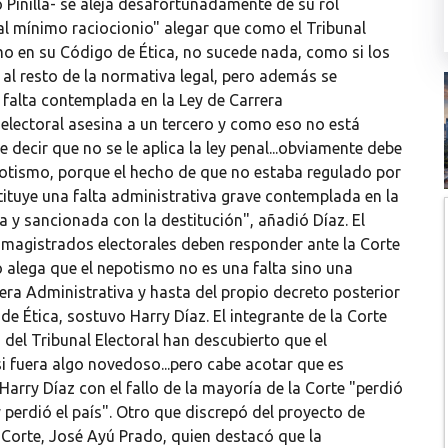
Pinilla- se aleja desafortunadamente de su rol
al mínimo raciocionio" alegar que como el Tribunal
smo en su Código de Ética, no sucede nada, como si los
 al resto de la normativa legal, pero además se
 falta contemplada en la Ley de Carrera
lectoral asesina a un tercero y como eso no está
decir que no se le aplica la ley penal...obviamente debe
potismo, porque el hecho de que no estaba regulado por
stituye una falta administrativa grave contemplada en la
a y sancionada con la destitución", añadió Díaz. El
 magistrados electorales deben responder ante la Corte
no alega que el nepotismo no es una falta sino una
rrera Administrativa y hasta del propio decreto posterior
de Ética, sostuvo Harry Díaz. El integrante de la Corte
del Tribunal Electoral han descubierto que el
i fuera algo novedoso...pero cabe acotar que es
arry Díaz con el fallo de la mayoría de la Corte "perdió
y perdió el país". Otro que discrepó del proyecto de
 Corte, José Ayú Prado, quien destacó que la