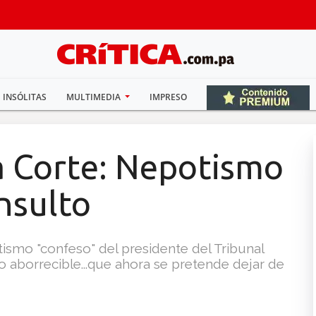
INSÓLITAS
MULTIMEDIA
IMPRESO
a Corte: Nepotismo
insulto
otismo "confeso" del presidente del Tribunal
to aborrecible...que ahora se pretende dejar de