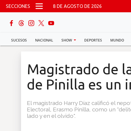
Pasar al contenido principal
SECCIONES
8 DE AGOSTO DE 2026
buscar
SUCESOS
NACIONAL
SHOW
DEPORTES
MUNDO
Sucesos
Nacional
Magistrado de l
Política
de Pinilla es un 
Show
El magistrado Harry Díaz calificó el nep
Deportes
Electoral, Erasmo Pinilla, como un "deli
lado y en el olvido".
Mundo