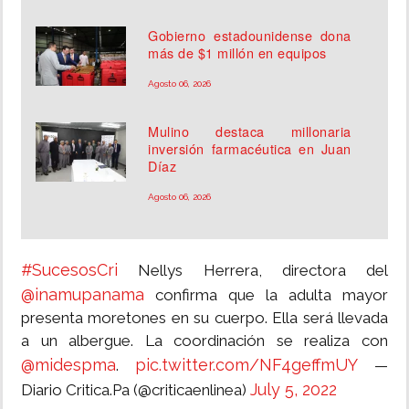
Gobierno estadounidense dona
más de $1 millón en equipos
Agosto 06, 2026
Mulino destaca millonaria
inversión farmacéutica en Juan
Díaz
Agosto 06, 2026
#SucesosCri
Nellys Herrera, directora del
@inamupanama
confirma que la adulta mayor
presenta moretones en su cuerpo. Ella será llevada
a un albergue. La coordinación se realiza con
@midespma
pic.twitter.com/NF4geffmUY
.
—
July 5, 2022
Diario Critica.Pa (@criticaenlinea)