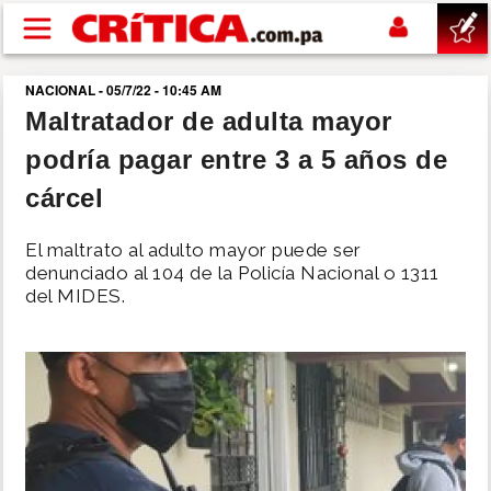
Pasar al contenido principal
NACIONAL - 05/7/22 - 10:45 AM
buscar
Maltratador de adulta mayor
podría pagar entre 3 a 5 años de
SUCESOS
cárcel
NACIONAL
El maltrato al adulto mayor puede ser
denunciado al 104 de la Policía Nacional o 1311
POLÍTICA
del MIDES.
SHOW
DEPORTES
MUNDO