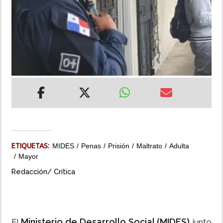
INSÓLITAS
MULTIMEDIA
IMPRESO
ETIQUETAS:
MIDES
Penas
Prisión
Maltrato
Adulta
Mayor
Redacción/ Crítica
Ministerio de Desarrollo Social (MIDES)
El
junto