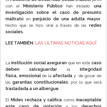
Ministerio Público
una
con el
han iniciado
investigación sobre el caso de presunto
maltrato
perjuicio de una adulta mayor
en
,
redes
hecho que se hizo viral a través de las
sociales.
LEE TAMBIÉN:
LAS ÚLTIMAS NOTICIAS AQUÍ
institución social aseguran
caso
La
que en este
deben salvaguardar
integridad
la
física,
emocional
afectada
de la
y de gozar de
garantías constitucionales
las
, por lo que será
trasladada a un albergue
.
Mides rechaza y califica
inaceptable
El
como
este caso de violación
derechos
a los