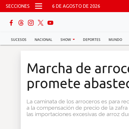
Pasar al contenido principal
SECCIONES
6 DE AGOSTO DE 2026
buscar
SUCESOS
NACIONAL
SHOW
DEPORTES
MUNDO
Sucesos
Nacional
Marcha de arroc
Política
promete abastec
Show
La caminata de los arroceros es para r
Deportes
a la compensación de precio de la zafra
las importaciones excesivas de arroz du
Mundo