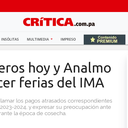
INSÓLITAS
MULTIMEDIA
IMPRESO
eros hoy y Analmo
er ferias del IMA
eclamar los pagos atrasados correspondientes
 2023-2024, y expresar su preocupación ante
rante la época de cosecha.