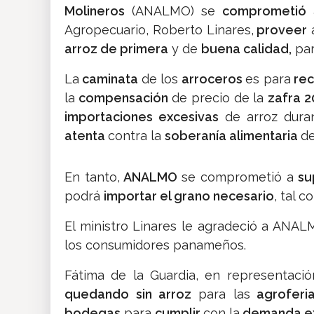
Molineros
(ANALMO) se
comprometió
a
Agropecuario, Roberto Linares,
proveer
a
arroz de primera
y de
buena calidad,
par
La
caminata
de los
arroceros
es para
rec
la
compensación
de precio de la
zafra 
importaciones excesivas
de arroz duran
atenta
contra la
soberanía alimentaria
de
En tanto,
ANALMO
se comprometió a
sup
podrá
importar el grano necesario
, tal c
El ministro Linares le agradeció a ANA
los consumidores panameños.
Fátima de la Guardia, en representaci
quedando sin arroz
para las
agroferi
bodegas
para
cumplir
con la
demanda ex