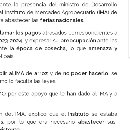
nte la presencia del ministro de Desarrollo
l Instituto de Mercadeo Agropecuario
(IMA
) de
a abastecer las
ferias nacionales.
lamar los pagos
atrasados correspondientes a
2023-2024
, y expresar su
preocupación
ante las
te la
época de cosecha,
lo que
amenaza y
l país.
lir al IMA
de
arroz
y de
no poder hacerlo
, se
omo lo faculta las leyes.
LMO por este apoyo que le han dado al IMA y a
ón del IMA, explicó que el
Instituto
se estaba
as,
por lo que era necesario
abastecer
sus
istente.