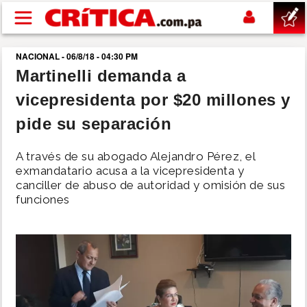
Pasar al contenido principal
NACIONAL - 06/8/18 - 04:30 PM
buscar
Martinelli demanda a
vicepresidenta por $20 millones y
SUCESOS
pide su separación
NACIONAL
A través de su abogado Alejandro Pérez, el
exmandatario acusa a la vicepresidenta y
POLÍTICA
canciller de abuso de autoridad y omisión de sus
funciones
SHOW
DEPORTES
MUNDO