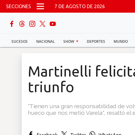
Pasar al contenido principal
SECCIONES
7 DE AGOSTO DE 2026
buscar
SUCESOS
NACIONAL
SHOW
DEPORTES
MUNDO
Sucesos
Nacional
Martinelli felici
Política
triunfo
Show
"Tienen una gran responsabilidad de vol
Deportes
hueco que nos metió Varela", resaltó el
Mundo
Facebook
Twitter
WhatsApp