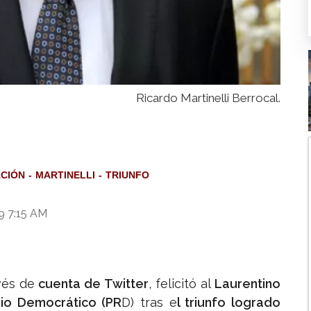
Ricardo Martinelli Berrocal.
ACIÓN
MARTINELLI
TRIUNFO
9 7:15 AM
vés de
cuenta de Twitter
, felicitó al
Laurentino
rio Democrático (PR
D) tras e
l triunfo logrado