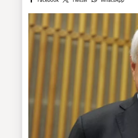
Insólitas
Multimedia
Impreso