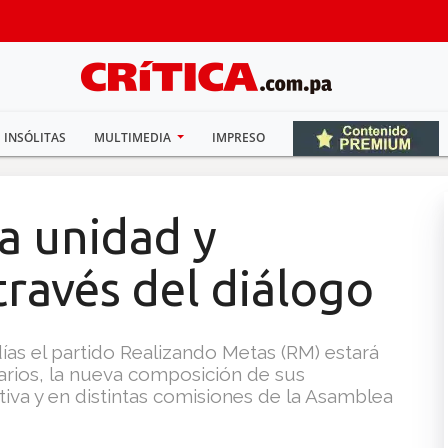
INSÓLITAS
MULTIMEDIA
IMPRESO
 a unidad y
través del diálogo
ías el partido Realizando Metas (RM) estará
arios, la nueva composición de sus
ctiva y en distintas comisiones de la Asamblea