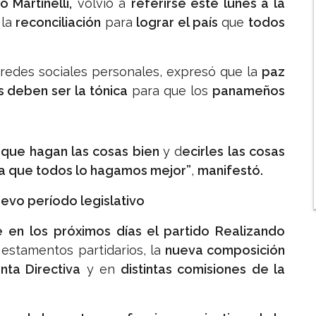
 Martinelli,
volvió a
referirse este lunes a la
la
reconciliación
para
lograr el país
que
todos
 redes sociales personales, expresó que la
paz
s deben ser la tónica
para que los
panameños
que hagan las cosas bien
y d
ecirles las cosas
ara que todos lo hagamos mejor”
,
manifestó.
uevo período legislativo
e en los próximos días el partido Realizando
 estamentos partidarios, la
nueva composición
nta Directiva
y en
distintas comisiones de la