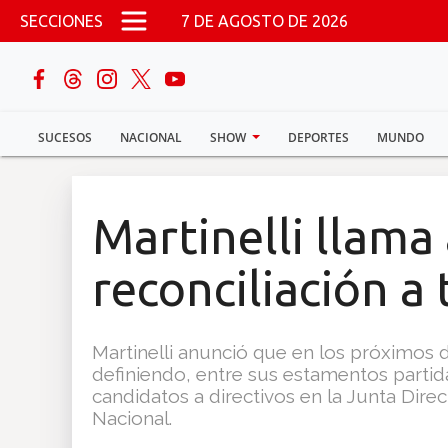
Pasar al contenido principal
SECCIONES
7 DE AGOSTO DE 2026
buscar
SUCESOS
NACIONAL
SHOW
DEPORTES
MUNDO
Sucesos
Nacional
Martinelli llama
Política
reconciliación a 
Show
Martinelli anunció que en los próximos d
Deportes
definiendo, entre sus estamentos partid
candidatos a directivos en la Junta Dire
Nacional.
Mundo